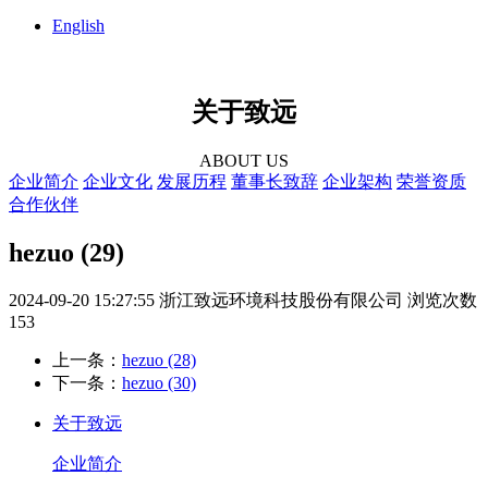
English
关于致远
ABOUT US
企业简介
企业文化
发展历程
董事长致辞
企业架构
荣誉资质
合作伙伴
hezuo (29)
2024-09-20 15:27:55
浙江致远环境科技股份有限公司
浏览次数
153
上一条：
hezuo (28)
下一条：
hezuo (30)
关于致远
企业简介